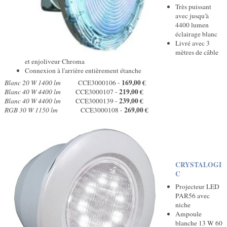
Très puissant
avec jusqu'à
4400 lumen
éclairage blanc
Livré avec 3
mètres de câble
et enjoliveur Chroma
Connexion à l'arrière entièrement étanche
169,00 €
Blanc 20 W 1400 lm
CCE3000106 -
219,00 €
Blanc 40 W 4400 lm
CCE3000107 -
239,00 €
Blanc 40 W 4400 lm
CCE3000139 -
269,00 €
RGB 30 W 1150 lm
CCE3000108 -
CRYSTALOGI
C
Projecteur LED
PAR56 avec
niche
Ampoule
blanche 13 W 60