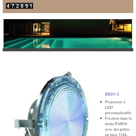
BRIO Z
Projecteur à
LED
personnalisable
Fixation dans la
niche PAR56
avec des pattes
en inox 316L