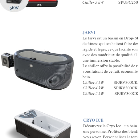
Chiller 5 kW
SPUFC250C
JARVI
Le Järvi est un bassin en Drop-St
de fitness qui souhaitent faire des
rigide et léger, ce qui facilite s
avec des matériaux de qualité, il
une immersion stable.
Le chiller offre la possibilité de 
vous faisant de ce fait, économis
bain.
Chiller 3 kW
SPJRV300CK3
Chiller 4 kW
SPJRV300CK4
Chiller 5 kW
SPJRV300CK5
CR
YO ICE
Découvrez le Cryo Ice - un bain
une personne. Profitez des bienf
voys soyez. Personnalisez la tem