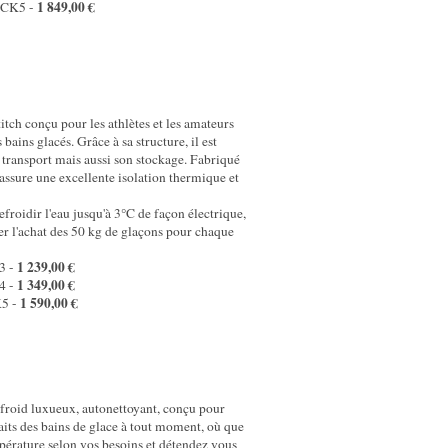
1 849,00 €
K5 -
itch conçu pour les athlètes et les amateurs
 bains glacés. Grâce à sa structure, il est
on transport mais aussi son stockage. Fabriqué
 assure une excellente isolation thermique et
refroidir l'eau jusqu'à 3°C de façon électrique,
er l'achat des 50 kg de glaçons pour chaque
1 239,00 €
 -
1 349,00 €
 -
1 590,00 €
 -
 froid luxueux, autonettoyant, conçu pour
aits des bains de glace à tout moment, où que
pérature selon vos besoins et détendez vous