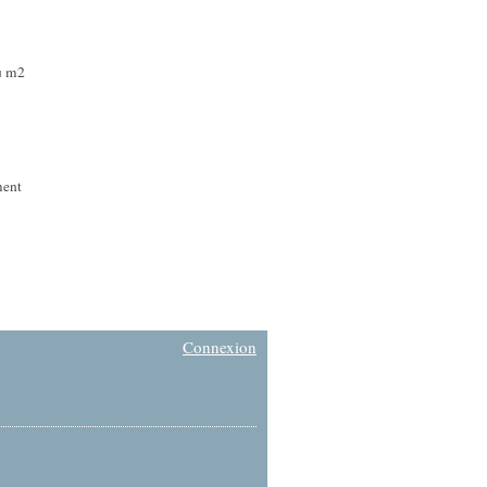
au m2
ment
Connexion