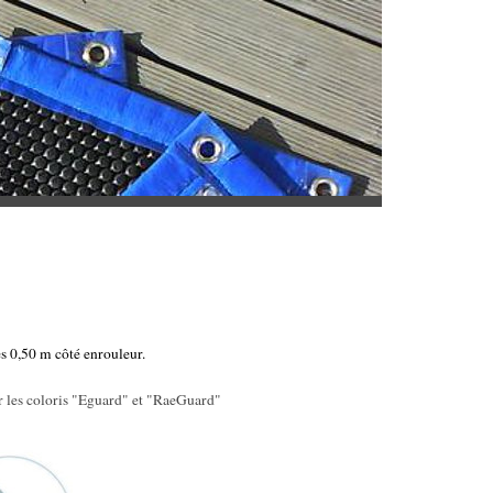
es 0,50 m côté enrouleur.
 les coloris "Eguard" et "RaeGuard"