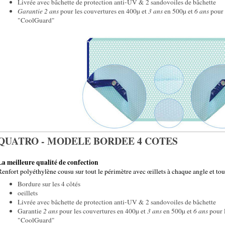
Livrée avec bâchette de protection anti-UV & 2 sandovoiles de bâchette
Garantie 2 ans
pour les couvertures en 400µ et
3 ans
en 500µ et
6 ans
pour 
"CoolGuard"
QUATRO - MODELE BORDEE 4 COTES
La meilleure qualité de confection
Renfort polyéthylène cousu sur tout le périmètre avec œillets à chaque angle et to
Bordure sur les 4 côtés
oeillets
Livrée avec bâchette de protection anti-UV & 2 sandovoiles de bâchette
Garantie
2 ans
pour les couvertures en 400µ et
3 ans
en 500µ et
6 ans
pour 
"CoolGuard"