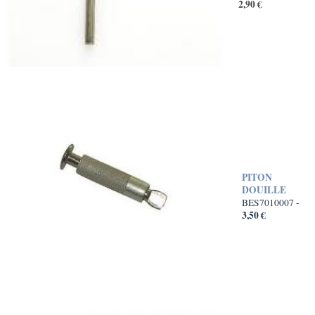
2,90 €
PITON
DOUILLE
BES7010007 -
3,50 €