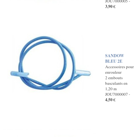
JOU7000005 -
3,90 €
SANDOW
BLEU 2E
Accessoires pour
enrouleur
2 embouts
basculants en
1,20 m
JOU7000007 -
4,50 €