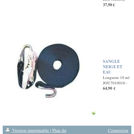
37,90 €
SANGLE
NEIGE ET
EAU
Longueur 10 ml
JOU7010010 -
64,90 €
Version imprimable
|
Plan du
Connexion