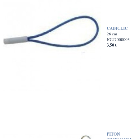
CABICLIC
26 cm
JOU7000003 -
3,50 €
PITON