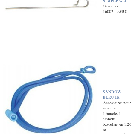
SIMPLE GM
Gazon 29 cm
3,90 €
16002 -
SANDOW
BLEU 1E
Accessoires pour
enrouleur
1 boucle, 1
embout
basculant en 1,20
m