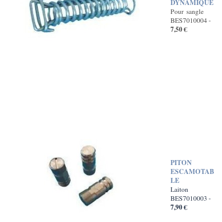
DYNAMIQUE
Pour sangle
BES7010004 -
7,50 €
PITON
ESCAMOTAB
LE
Laiton
BES7010003 -
7,90 €