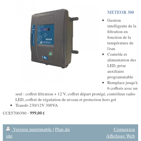
METEOR 300
Gestion
intelligente de la
filtration en
fonction de la
température de
l'eau
Contrôle et
alimentation des
LED, prise
auxiliaire
programmable
Remplace jusqu'à
6 coffrets avec un
seul : coffret filtration + 12 V, coffret départ protégé, contrôleur radio
LED, coffret de régulation de niveau et protection hors gel
Transfo 230/12V 300VA
999,00 €
CCE5700390 -
Version imprimable
|
Plan du
Connexion
site
Affichage Web